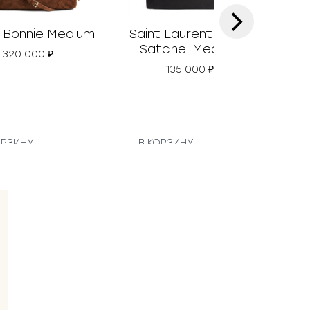
›
 Bonnie Medium
Saint Laurent Gaby
Gu
Satchel Medium
320 000
₽
135 000
₽
ОРЗИНУ
В КОРЗИНУ
В