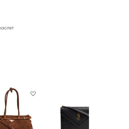
и
раслет