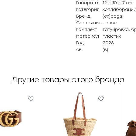
Габариты
12 × 10 × 7 см
Категория
Коллабораци
Бренд
(ex)bags
Состояние
новое
Комплект
татуировка, б
Материал
пластик
Год
2026
св
(в)
Другие товары этого бренда