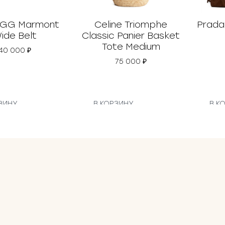
 GG Marmont
Celine Triomphe
Prada
ide Belt
Classic Panier Basket
Tote Medium
40 000
₽
75 000
₽
ЗИНУ
В КОРЗИНУ
В К