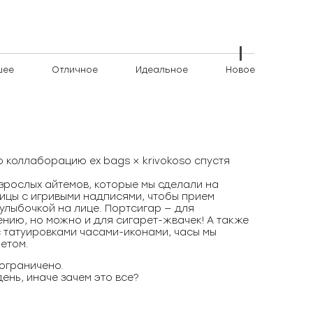
шее
Отличное
Идеальное
Новое
 коллаборацию ex bags × krivokoso спустя
зрослых айтемов, которые мы сделали на
ницы с игривыми надписями, чтобы прием
улыбочкой на лице. Портсигар — для
нию, но можно и для сигарет-жвачек! А также
с татуировками часами-иконами, часы мы
етом.
 ограничено.
ень, иначе зачем это все?