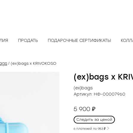
ЕЛИЯ
ПРОДАТЬ
ПОДАРОЧНЫЕ СЕРТИФИКАТЫ
КОЛЛ
ags
/ (ex)bags х KRIVOKOSO
(ex)bags х KR
(ex)bags
Артикул:
НФ-00007960
5 900
₽
Следить за ценой
6 платежей по
983
₽