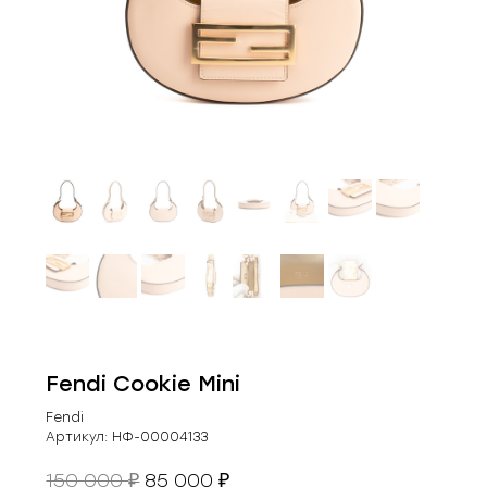
Fendi Cookie Mini
Fendi
Артикул:
НФ-00004133
Первоначальная
Текущая
150 000
85 000
₽
₽