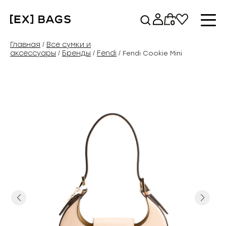
Перейти
к
0
содержимому
Главная
Все сумки и
/
аксессуары
Бренды
Fendi
/
/
/ Fendi Cookie Mini
Previous
Next