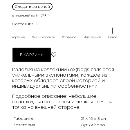
цена
цена:
Следить за ценой
составляла
85
150
6 платежей по
14 167
₽
000 ₽.
000 ₽.
Состояние
Хорошее
Очень хорошее
Отличное
Идеальное
Новое
В КОРЗИНУ
Изделия из коллекции (ex)bags являются
уникальными экспонатами, каждое из
которых обладает своей историей и
индивидуальными особенностями.
Подробное описание: небольшие
складки, пятно от клея и мелкая темная
точка на внешней стороне
Габариты
21 × 15 × 3 см
Категория
Сумки hobo