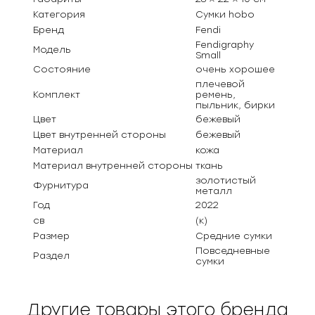
Категория
Сумки hobo
Бренд
Fendi
Fendigraphy
Модель
Small
Состояние
очень хорошее
плечевой
Комплект
ремень,
пыльник, бирки
Цвет
бежевый
Цвет внутренней стороны
бежевый
Материал
кожа
Материал внутренней стороны
ткань
золотистый
Фурнитура
металл
Год
2022
св
(к)
Размер
Средние сумки
Повседневные
Раздел
сумки
Другие товары этого бренда