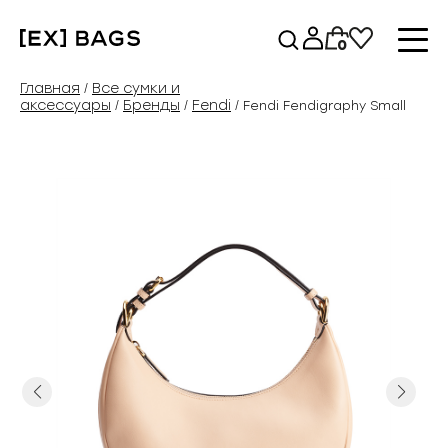
Перейти
к
0
содержимому
Главная
Все сумки и
/
аксессуары
Бренды
Fendi
/
/
/ Fendi Fendigraphy Small
Previous
Next