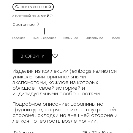
Следить за ценой
6 платежей по
20 833
₽
Состояние
Хорошее
Очень хорошее
Отличное
Идеальное
Новое
В КОРЗИНУ
Изделия из коллекции (ex)bags являются
уникальными оригинальными
экспонатами, каждое из которых
обладает своей историей и
индивидуальными особенностями.
Подробное описание: царапины на
фурнитуре; загрязнение на внутренней
стороне; складки на внешней стороне и
легкая потертость возле молнии.
Габариты
28 × 22 × 10 см