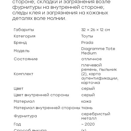
стороне; складки и загрязнения возле
фурнитуры на внутренней стороне;
следы клея и загрязнения на кожаных
деталях воле молнии.
Габариты
32 × 26 × 12 см
Категория
Тоуты
Бренд
Prada
Diagramme Tote
Модель
Medium
Состояние
отличное
плечевой
ремень, пыльник
Комплект
(2), карта
аутентификации,
карточка
Цвет
серый
Цвет внутренней стороны
серый
Материал
кожа
Материал внутренней стороны
ткань
серебристый
Фурнитура
металл
Год
~ 2020
Способ выкупа
(к)