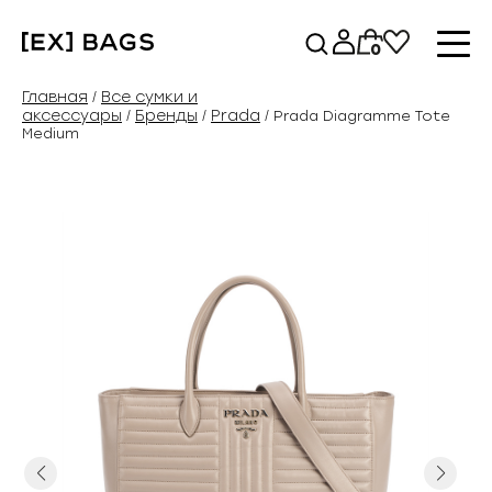
Перейти
к
0
содержимому
Главная
Все сумки и
/
аксессуары
Бренды
Prada
/
/
/ Prada Diagramme Tote
Medium
Previous
Next