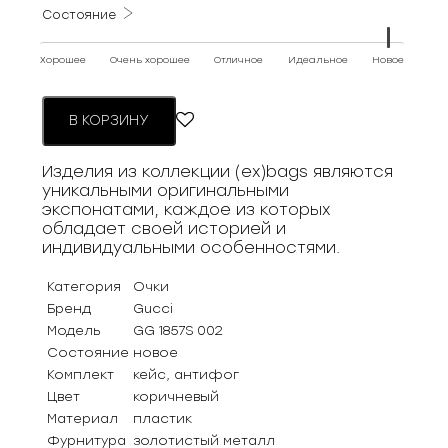
Состояние
Хорошее
Очень хорошее
Отличное
Идеальное
Новое
В КОРЗИНУ
Изделия из коллекции (ex)bags являются
уникальными оригинальными
экспонатами, каждое из которых
обладает своей историей и
индивидуальными особенностями.
Категория
Очки
Бренд
Gucci
Модель
GG 1857S 002
Состояние
новое
Комплект
кейс, антифог
Цвет
коричневый
Материал
пластик
Фурнитура
золотистый металл