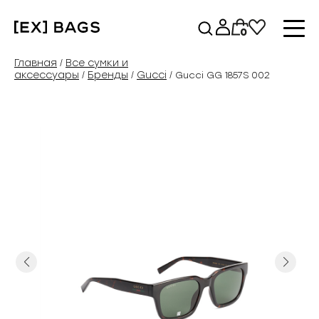
Перейти
к
0
содержимому
Главная
Все сумки и
/
аксессуары
Бренды
Gucci
/
/
/ Gucci GG 1857S 002
Previous
Next