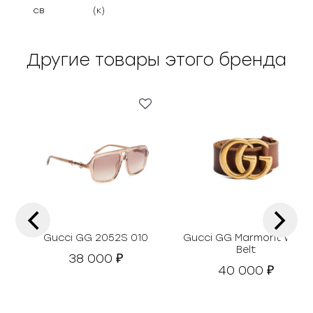
св
(к)
Другие товары этого бренда
‹
›
Gucci GG 2052S 010
Gucci GG Marmont Wide
Belt
38 000
₽
40 000
₽