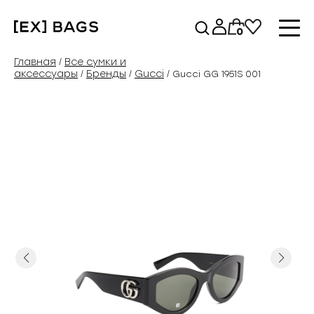
Перейти
к
0
содержимому
Главная
Все сумки и
/
аксессуары
Бренды
Gucci
/
/
/ Gucci GG 1951S 001
Previous
Next