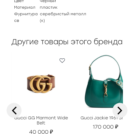
Цвет
черный
Материал
пластик
Фурнитура
серебристый металл
св
(к)
Другие товары этого бренда
‹
›
Gucci GG Marmont Wide
Gucci Jackie 1961 Small
Belt
170 000
₽
40 000
₽