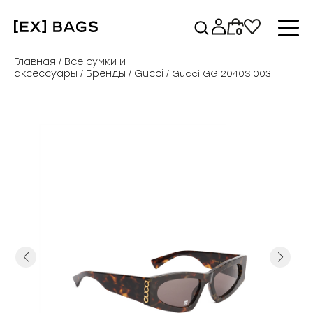
Перейти
к
0
содержимому
Главная
Все сумки и
/
аксессуары
Бренды
Gucci
/
/
/ Gucci GG 2040S 003
Previous
Next