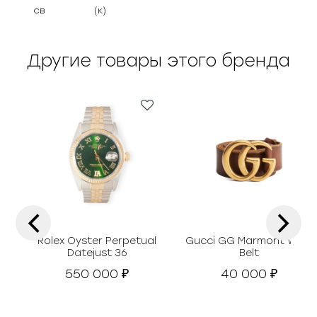
св
(к)
Другие товары этого бренда
‹
›
Rolex Oyster Perpetual
Gucci GG Marmont Wide
Datejust 36
Belt
550 000
40 000
₽
₽