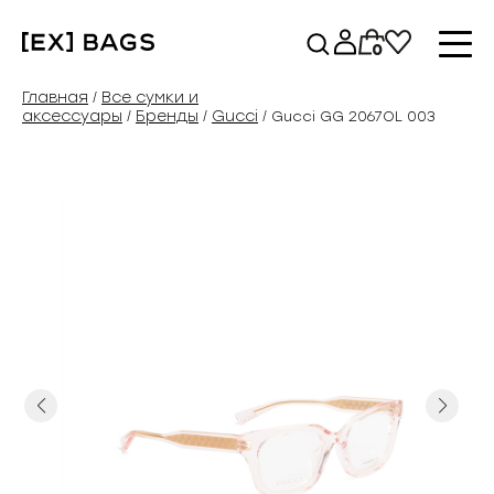
Перейти
к
0
содержимому
Главная
Все сумки и
/
аксессуары
Бренды
Gucci
/
/
/ Gucci GG 2067OL 003
Previous
Next