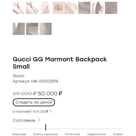
Gucci GG Marmont Backpack
Small
Gucci
Артикул:
НФ-00002974
Первоначальная
Текущая
69 000
50 000
₽
₽
цена
цена:
Следить за ценой
составляла
50
69
6 платежей по
8 333
₽
000 ₽.
000 ₽.
Состояние
Хорошее
Очень хорошее
Отличное
Идеальное
Новое