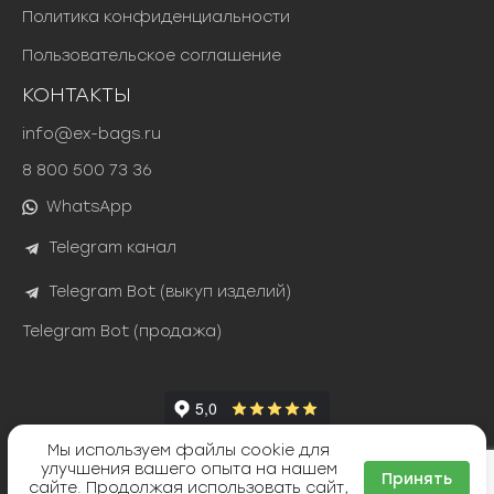
Политика конфиденциальности
Пользовательское соглашение
КОНТАКТЫ
info@ex-bags.ru
8 800 500 73 36
WhatsApp
Telegram канал
Telegram Bot (выкуп изделий)
Telegram Bot (продажа)
Мы используем файлы cookie для
Яндекс Сплит
улучшения вашего опыта на нашем
ТИНЬКОФФ РАССРОЧКА
Принять
сайте. Продолжая использовать сайт,