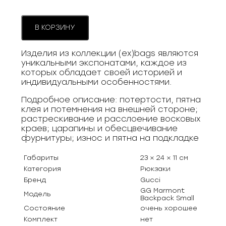
В КОРЗИНУ
Изделия из коллекции (ex)bags являются
уникальными экспонатами, каждое из
которых обладает своей историей и
индивидуальными особенностями.
Подробное описание: потертости, пятна
клея и потемнения на внешней стороне;
растрескивание и расслоение восковых
краев; царапины и обесцвечивание
фурнитуры; износ и пятна на подкладке
Габариты
23 × 24 × 11 см
Категория
Рюкзаки
Бренд
Gucci
GG Marmont
Модель
Backpack Small
Состояние
очень хорошее
Комплект
нет