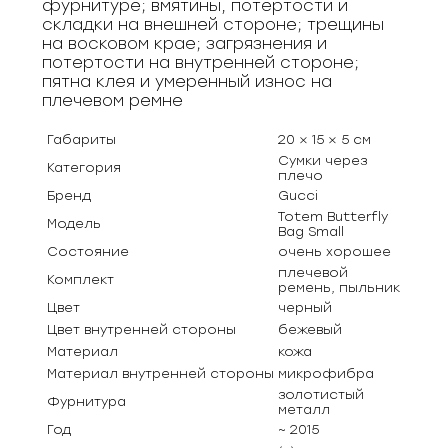
фурнитуре; вмятины, потертости и
складки на внешней стороне; трещины
на восковом крае; загрязнения и
потертости на внутренней стороне;
пятна клея и умеренный износ на
плечевом ремне
Габариты
20 × 15 × 5 см
Сумки через
Категория
плечо
Бренд
Gucci
Totem Butterfly
Модель
Bag Small
Состояние
очень хорошее
плечевой
Комплект
ремень, пыльник
Цвет
черный
Цвет внутренней стороны
бежевый
Материал
кожа
Материал внутренней стороны
микрофибра
золотистый
Фурнитура
металл
Год
~ 2015