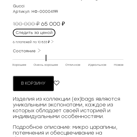
Gucci
Артикул:
НФ-00004199
Первоначальная
Текущая
100 000
65 000
₽
₽
цена
цена:
Следить за ценой
составляла
65
100
6 платежей по
10 833
₽
000 ₽.
000 ₽.
Состояние
Хорошее
Очень хорошее
Отличное
Идеальное
Новое
В КОРЗИНУ
Изделия из коллекции (ex)bags являются
уникальными экспонатами, каждое из
которых обладает своей историей и
индивидуальными особенностями.
Подробное описание: микро царапины,
потемнения и обесцвечивание на