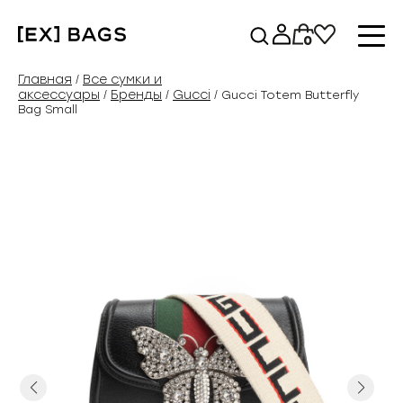
Перейти
к
0
содержимому
Главная
Все сумки и
/
аксессуары
Бренды
Gucci
/
/
/ Gucci Totem Butterfly
Bag Small
Previous
Next