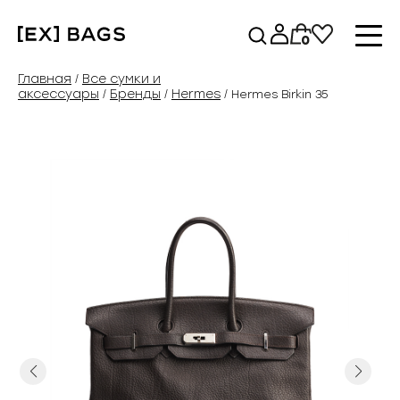
Перейти
к
0
содержимому
Главная
Все сумки и
/
аксессуары
Бренды
Hermes
/
/
/ Hermes Birkin 35
Previous
Next