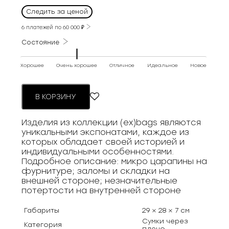
Следить за ценой
6 платежей по
60 000
₽
Состояние
Хорошее
Очень хорошее
Отличное
Идеальное
Новое
В КОРЗИНУ
Изделия из коллекции (ex)bags являются
уникальными экспонатами, каждое из
которых обладает своей историей и
индивидуальными особенностями.
Подробное описание: микро царапины на
фурнитуре; заломы и складки на
внешней стороне; незначительные
потертости на внутренней стороне
Габариты
29 × 28 × 7 см
Сумки через
Категория
плечо