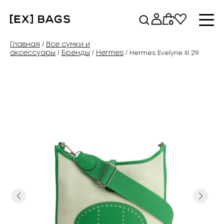
Перейти
к
0
содержимому
Главная
Все сумки и
/
аксессуары
Бренды
Hermes
/
/
/ Hermes Evelyne III 29
Previous
Next