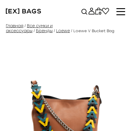
Перейти
к
0
содержимому
Главная
Все сумки и
/
аксессуары
Бренды
Loewe
/
/
/ Loewe V Bucket Bag