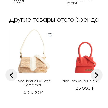
Раздел
сумки
Другие товары этого бренда
‹
›
Jacquemus Le Petit
Jacquemus Le Chiquito Min
Bambimou
25 000
₽
60 000
₽