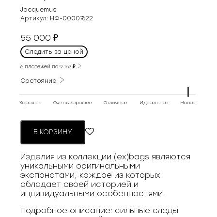
Jacquemus
Артикул:
НФ-00007622
55 000
₽
Следить за ценой
6 платежей по
9 167
₽
Состояние
Хорошее
Очень хорошее
Отличное
Идеальное
Новое
В КОРЗИНУ
Изделия из коллекции (ex)bags являются
уникальными оригинальными
экспонатами, каждое из которых
обладает своей историей и
индивидуальными особенностями.
Подробное описание: сильные следы