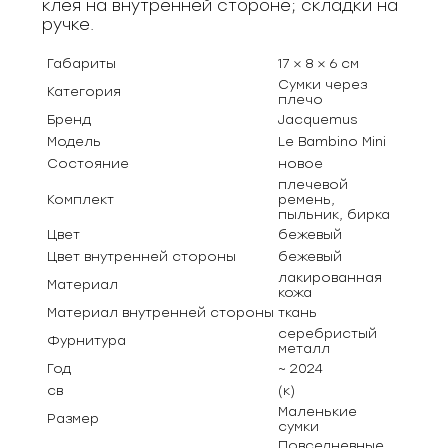
клея на внутренней стороне; складки на
ручке.
Габариты
17 × 8 × 6 см
Сумки через
Категория
плечо
Бренд
Jacquemus
Модель
Le Bambino Mini
Состояние
новое
плечевой
Комплект
ремень,
пыльник, бирка
Цвет
бежевый
Цвет внутренней стороны
бежевый
лакированная
Материал
кожа
Материал внутренней стороны
ткань
серебристый
Фурнитура
металл
Год
~ 2024
св
(к)
Маленькие
Размер
сумки
Повседневные