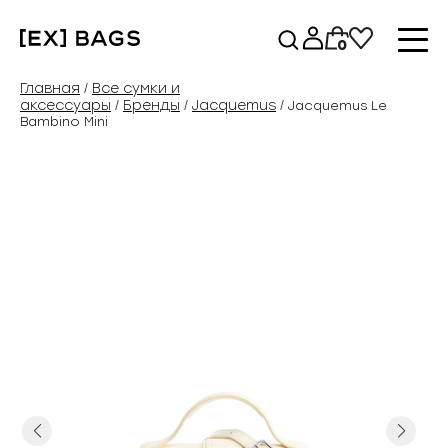
Перейти
к
0
содержимому
Главная
Все сумки и
/
аксессуары
Бренды
Jacquemus
/
/
/ Jacquemus Le
Bambino Mini
Previous
Next