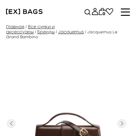
Перейти
к
0
содержимому
Главная
Все сумки и
/
аксессуары
Бренды
Jacquemus
/
/
/ Jacquemus Le
Grand Bambino
Previous
Next