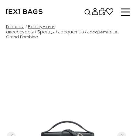
Перейти
к
0
содержимому
Главная
Все сумки и
/
аксессуары
Бренды
Jacquemus
/
/
/ Jacquemus Le
Grand Bambino