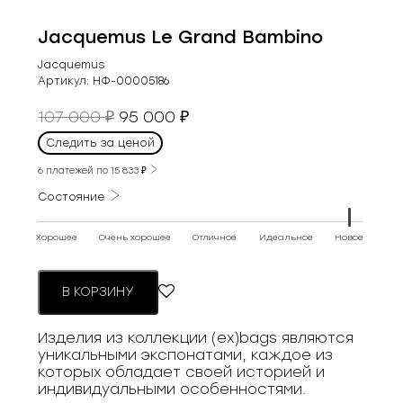
Jacquemus Le Grand Bambino
Jacquemus
Артикул:
НФ-00005186
Первоначальная
Текущая
107 000
95 000
₽
₽
цена
цена:
Следить за ценой
составляла
95
107
6 платежей по
15 833
₽
000 ₽.
000 ₽.
Состояние
Хорошее
Очень хорошее
Отличное
Идеальное
Новое
В КОРЗИНУ
Изделия из коллекции (ex)bags являются
уникальными экспонатами, каждое из
которых обладает своей историей и
индивидуальными особенностями.