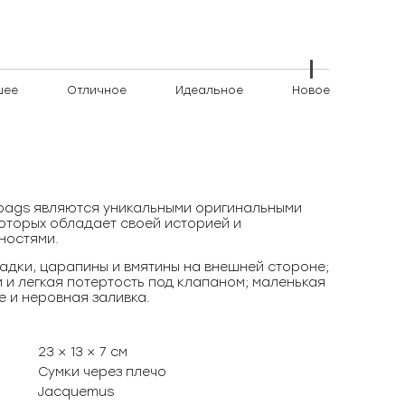
шее
Отличное
Идеальное
Новое
)bags являются уникальными оригинальными
оторых обладает своей историей и
ностями.
адки, царапины и вмятины на внешней стороне;
и и легкая потертость под клапаном; маленькая
 и неровная заливка.
23 × 13 × 7 см
Сумки через плечо
Jacquemus