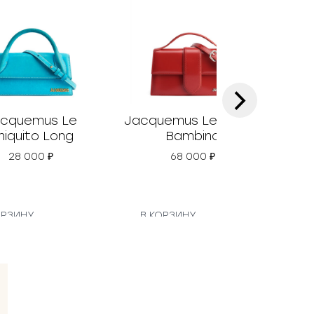
›
cquemus Le
Jacquemus Le Grand
Jac
hiquito Long
Bambino
28 000
₽
68 000
₽
ОРЗИНУ
В КОРЗИНУ
В