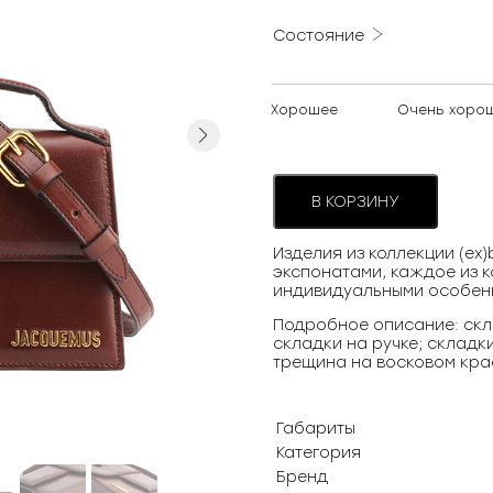
Состояние
Хорошее
Очень хоро
Next
В КОРЗИНУ
Изделия из коллекции (ex
экспонатами, каждое из к
индивидуальными особен
Подробное описание: скл
складки на ручке; cкладк
трещина на восковом крае
Габариты
Категория
Бренд