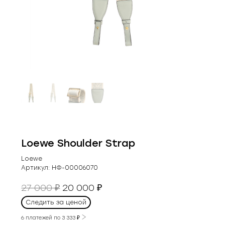
Loewe Shoulder Strap
Loewe
Артикул:
НФ-00006070
Первоначальная
Текущая
27 000
20 000
₽
₽
цена
цена:
Следить за ценой
составляла
20
27
6 платежей по
3 333
₽
000 ₽.