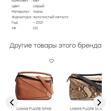
Комплект
нет
Цвет
серый
Материал
ткань
Фурнитура
золотистый металл
Год
~ 2021
св
(а)
Другие товары этого бренда
‹
›
Loewe Puzzle Small
Loewe Puzzle Small