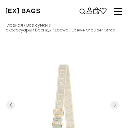
Перейти
к
0
содержимому
Главная
Все сумки и
/
аксессуары
Бренды
Loewe
/
/
/ Loewe Shoulder Strap
Previous
Next