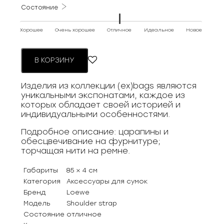
000 ₽.
Состояние
Хорошее
Очень хорошее
Отличное
Идеальное
Новое
В КОРЗИНУ
Изделия из коллекции (ex)bags являются
уникальными экспонатами, каждое из
которых обладает своей историей и
индивидуальными особенностями.
Подробное описание: царапины и
обесцвечивание на фурнитуре;
торчащая нити на ремне.
Габариты
85 × 4 см
Категория
Аксессуары для сумок
Бренд
Loewe
Модель
Shoulder strap
Состояние
отличное