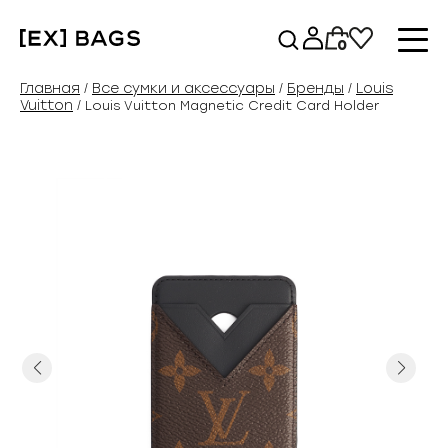
Перейти
к
0
содержимому
Главная
Все сумки и аксессуары
Бренды
Louis
/
/
/
Vuitton
/ Louis Vuitton Magnetic Credit Card Holder
Previous
Next