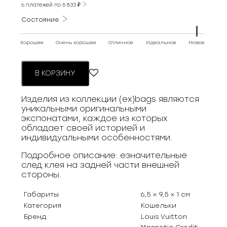
6 платежей по
5 833
₽
Состояние
Хорошее
Очень хорошее
Отличное
Идеальное
Новое
В КОРЗИНУ
Изделия из коллекции (ex)bags являются
уникальными оригинальными
экспонатами, каждое из которых
обладает своей историей и
индивидуальными особенностями.
Подробное описание: езначительные
след клея на задней части внешней
стороны.
Габариты
6,5 × 9,5 × 1 см
Категория
Кошельки
Бренд
Louis Vuitton