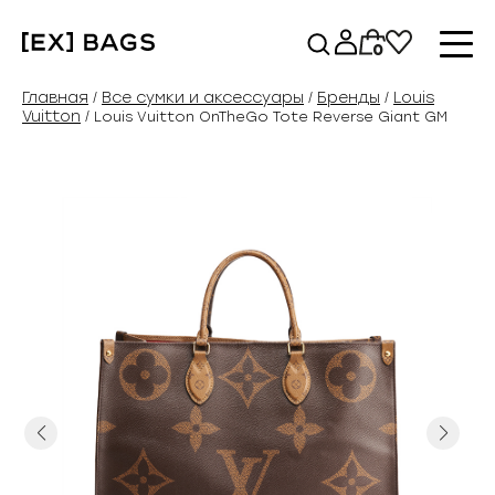
Перейти
к
0
содержимому
Главная
Все сумки и аксессуары
Бренды
Louis
/
/
/
Vuitton
/ Louis Vuitton OnTheGo Tote Reverse Giant GM
Previous
Next