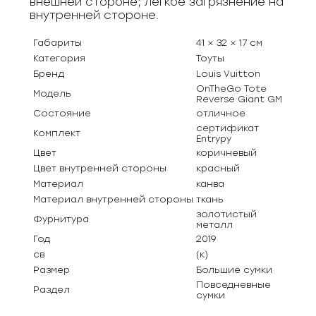
внешней стороне; легкое загрязнение на
внутренней стороне.
Габариты
41 × 32 × 17 см
Категория
Тоуты
Бренд
Louis Vuitton
OnTheGo Tote
Модель
Reverse Giant GM
Состояние
отличное
сертификат
Комплект
Entrypy
Цвет
коричневый
Цвет внутренней стороны
красный
Материал
канва
Материал внутренней стороны
ткань
золотистый
Фурнитура
металл
Год
2019
св
(к)
Размер
Большие сумки
Повседневные
Раздел
сумки