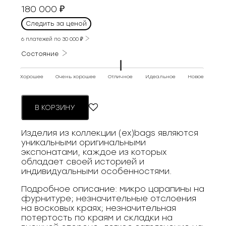
180 000
₽
Следить за ценой
6 платежей по
30 000
₽
Состояние
Хорошее
Очень хорошее
Отличное
Идеальное
Новое
В КОРЗИНУ
Изделия из коллекции (ex)bags являются
уникальными оригинальными
экспонатами, каждое из которых
обладает своей историей и
индивидуальными особенностями.
Подробное описание: микро царапины на
фурнитуре; незначительные отслоения
на восковых краях; незначительная
потертость по краям и складки на