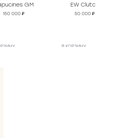
pucines GM
EW Clutch
Da
150 000
₽
50 000
₽
ОРЗИНУ
В КОРЗИНУ
В