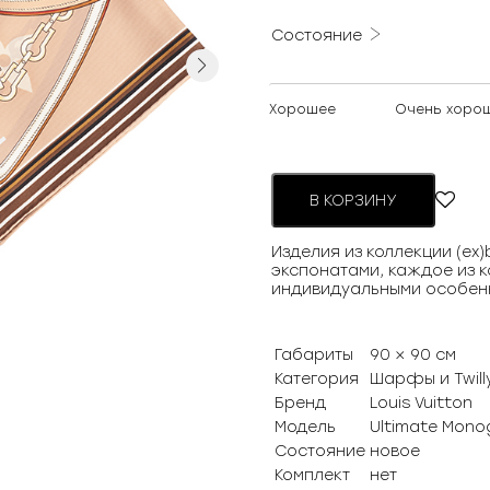
Состояние
Next
Хорошее
Очень хоро
В КОРЗИНУ
Изделия из коллекции (ex
экспонатами, каждое из к
индивидуальными особен
Габариты
90 × 90 см
Категория
Шарфы и Twill
Бренд
Louis Vuitton
Модель
Ultimate Mono
Состояние
новое
Комплект
нет