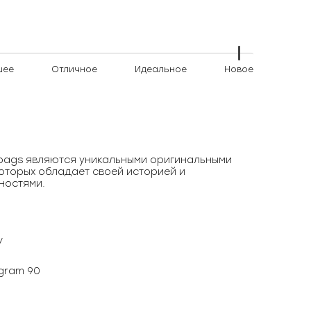
шее
Отличное
Идеальное
Новое
)bags являются уникальными оригинальными
оторых обладает своей историей и
ностями.
y
gram 90