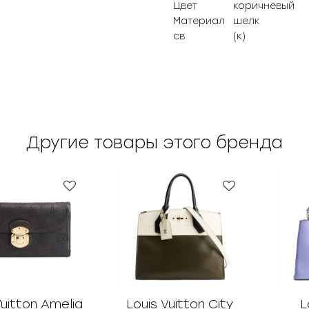
Цвет
коричневый
Материал
шелк
св
(к)
Другие товары этого бренда
Vuitton Amelia
Louis Vuitton City
L