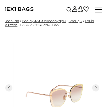
Перейти
к
0
содержимому
Главная
Все сумки и аксессуары
Бренды
Louis
/
/
/
Vuitton
/ Louis Vuitton Z2176U 9PK
Previous
Next