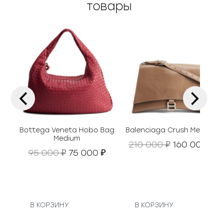
товары
‹
›
Bottega Veneta Hobo Bag
Balenciaga Crush Medium
Medium
П
210 000
160 000
₽
₽
П
Т
95 000
75 000
₽
₽
е
е
е
р
р
к
в
в
у
о
о
щ
н
н
а
В КОРЗИНУ
В КОРЗИНУ
а
а
я
ч