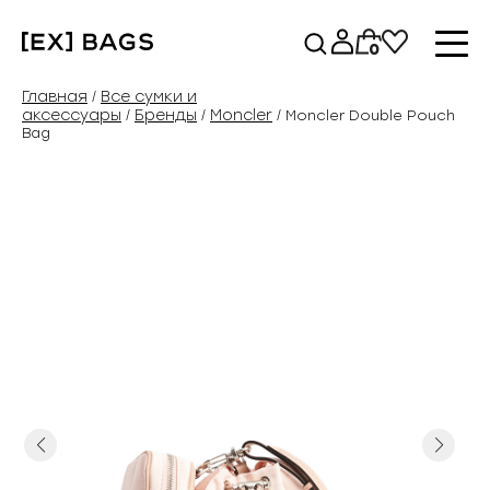
Перейти
к
0
содержимому
Главная
Все сумки и
/
аксессуары
Бренды
Moncler
/
/
/ Moncler Double Pouch
Bag
Previous
Next