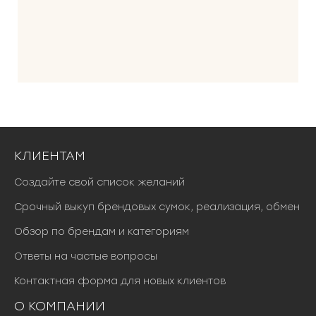
а
2
9
1
5
0
0
0
0
0
0
0
₽
₽
.
.
КЛИЕНТАМ
Создайте свой список желаний
Срочный выкуп брендовых сумок, реализация, обмен
Обзор по брендам и категориям
Ответы на частые вопросы
Контактная форма для новых клиентов
О КОМПАНИИ