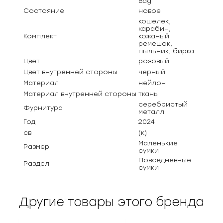
Bag
Состояние
новое
кошелек,
карабин,
Комплект
кожаный
ремешок,
пыльник, бирка
Цвет
розовый
Цвет внутренней стороны
черный
Материал
нейлон
Материал внутренней стороны
ткань
серебристый
Фурнитура
металл
Год
2024
св
(к)
Маленькие
Размер
сумки
Повседневные
Раздел
сумки
Другие товары этого бренда