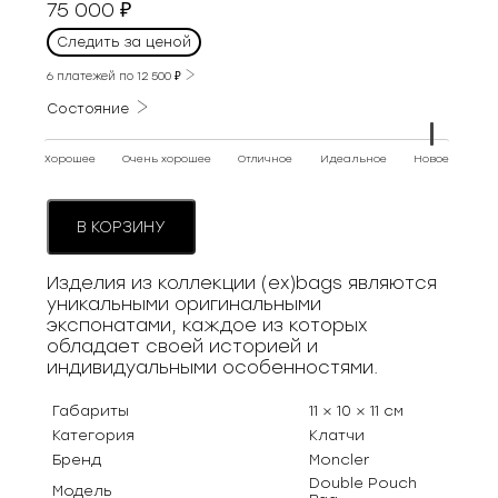
75 000
₽
Следить за ценой
6 платежей по
12 500
₽
Состояние
Хорошее
Очень хорошее
Отличное
Идеальное
Новое
В КОРЗИНУ
Изделия из коллекции (ex)bags являются
уникальными оригинальными
экспонатами, каждое из которых
обладает своей историей и
индивидуальными особенностями.
Габариты
11 × 10 × 11 см
Категория
Клатчи
Бренд
Moncler
Double Pouch
Модель