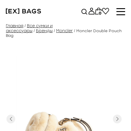
Перейти
к
0
содержимому
Главная
Все сумки и
/
аксессуары
Бренды
Moncler
/
/
/ Moncler Double Pouch
Bag
Previous
Next