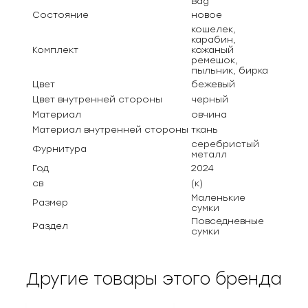
Bag
Состояние
новое
кошелек,
карабин,
Комплект
кожаный
ремешок,
пыльник, бирка
Цвет
бежевый
Цвет внутренней стороны
черный
Материал
овчина
Материал внутренней стороны
ткань
серебристый
Фурнитура
металл
Год
2024
св
(к)
Маленькие
Размер
сумки
Повседневные
Раздел
сумки
Другие товары этого бренда