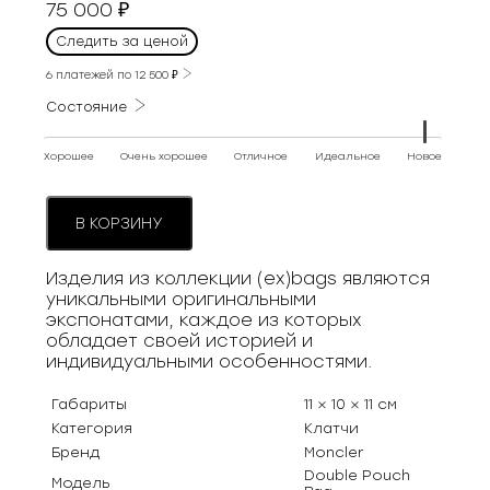
75 000
₽
Следить за ценой
6 платежей по
12 500
₽
Состояние
Хорошее
Очень хорошее
Отличное
Идеальное
Новое
В КОРЗИНУ
Изделия из коллекции (ex)bags являются
уникальными оригинальными
экспонатами, каждое из которых
обладает своей историей и
индивидуальными особенностями.
Габариты
11 × 10 × 11 см
Категория
Клатчи
Бренд
Moncler
Double Pouch
Модель