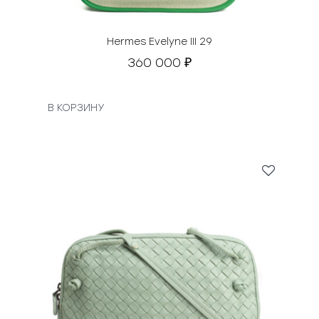
т
а
в
Hermes Evelyne III 29
л
360 000
₽
я
л
а
В КОРЗИНУ
8
5
0
0
0
₽
.