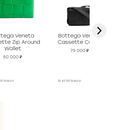
›
ttega Veneta
Bottega Veneta
Bot
tte Zip Around
Cassette Candy
Wallet
79 000
₽
50 000
₽
ОРЗИНУ
В КОРЗИНУ
В