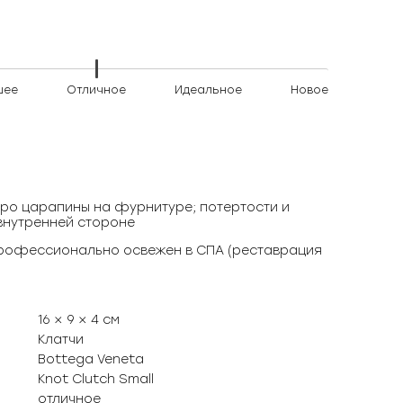
шее
Отличное
Идеальное
Новое
ро царапины на фурнитуре; потертости и
внутренней стороне
профессионально освежен в СПА (реставрация
16 × 9 × 4 см
Клатчи
Bottega Veneta
Knot Clutch Small
отличное