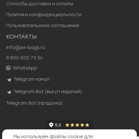
Способы доставки и оплаты
Политика конфиденциальности
Пользовательское соглашение
КОНТАКТЫ
info@ex-bags.ru
8 800 500 73 36
WhatsApp
Telegram канал
Telegram Bot (выкуп изделий)
Telegram Bot (продажа)
Мы используем файлы cookie для
Яндекс Сплит