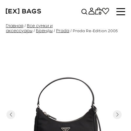
Перейти
к
0
содержимому
Главная
Все сумки и
/
аксессуары
Бренды
Prada
/
/
/ Prada Re-Edition 2005
Previous
Next