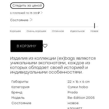
Следить за ценой
6 платежей по
18 333
₽
Состояние
Хорошее
Очень хорошее
Отличное
Идеальное
Новое
В КОРЗИНУ
Изделия из коллекции (ex)bags являются
уникальными экспонатами, каждое из
которых обладает своей историей и
индивидуальными особенностями.
Габариты
22 × 16 × 6 см
Категория
Сумки hobo
Бренд
Prada
Модель
Re-Edition 2005
Состояние
новое
клошетт,