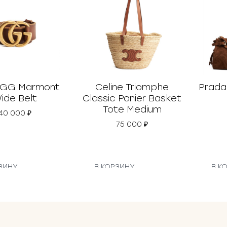
 GG Marmont
Celine Triomphe
Prada
ide Belt
Classic Panier Basket
Tote Medium
40 000
₽
75 000
₽
ЗИНУ
В КОРЗИНУ
В К