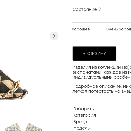
Состояние
Хорошее
Очень хоро
Next
В КОРЗИНУ
Изделия из коллекции (ex
экспонатами, каждое из к
индивидуальными особен
Подробное описание: мик
легкая потертость на вне
Габариты
Категория
Бренд
Модель