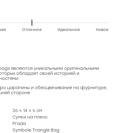
шее
Отличное
Идеальное
Новое
)bags являются уникальными оригинальными
оторых обладает своей историей и
ностями.
ро царапины и обесцвечивание на фурнитуре;
шней стороне.
26 × 14 × 6 см
Сумки на плечо
Prada
Symbole Triangle Bag