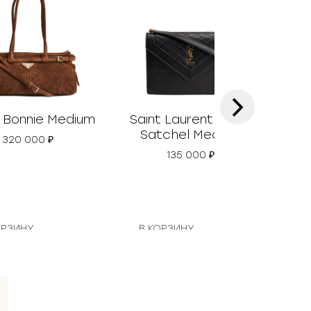
›
 Bonnie Medium
Saint Laurent Gaby
Gu
Satchel Medium
320 000
₽
135 000
₽
ОРЗИНУ
В КОРЗИНУ
В