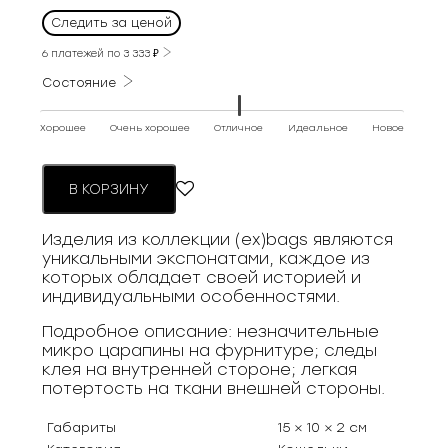
Следить за ценой
6 платежей по
3 333
₽
Состояние
Хорошее
Очень хорошее
Отличное
Идеальное
Новое
В КОРЗИНУ
Изделия из коллекции (ex)bags являются
уникальными экспонатами, каждое из
которых обладает своей историей и
индивидуальными особенностями.
Подробное описание: незначительные
микро царапины на фурнитуре; следы
клея на внутренней стороне; легкая
потертость на ткани внешней стороны.
Габариты
15 × 10 × 2 см