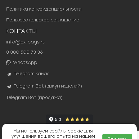
Политика конфиденциальности
Пользовательское соглашение
КОНТАКТЫ
info@ex-bags.ru
8 800 500 73 36
WhatsApp
Telegram канал
Telegram Bot (выкуп изделий)
Telegram Bot (продажа)
Мы используем файлы cookie для
Яндекс Сплит
улучшения вашего опыта на нашем
ТИНЬКОФФ РАССРОЧКА