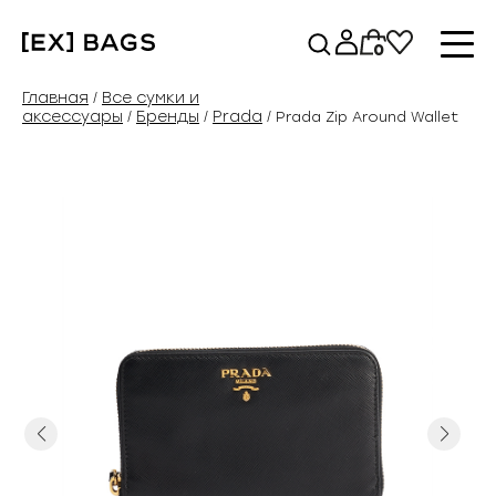
Перейти
к
0
содержимому
Главная
Все сумки и
/
аксессуары
Бренды
Prada
/
/
/ Prada Zip Around Wallet
Previous
Next