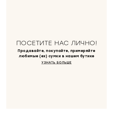
я
0
ц
0
е
0
н
0
а
с
₽
о
.
ПОСЕТИТЕ НАС ЛИЧНО!
с
т
Продавайте, покупайте, примеряйте
а
любимые (ex) сумки в нашем бутике
в
УЗНАТЬ БОЛЬШЕ
л
я
л
а
6
0
0
0
0