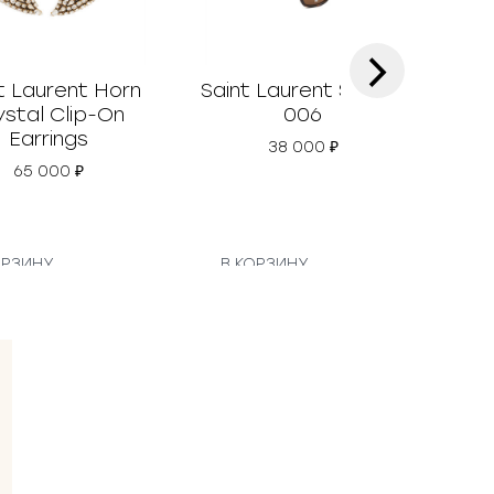
›
t Laurent Horn
Saint Laurent SL 880
Sai
ystal Clip-On
006
Earrings
38 000
₽
65 000
₽
ОРЗИНУ
В КОРЗИНУ
В