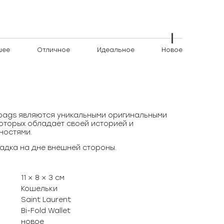
шее
Отличное
Идеальное
Новое
)bags являются уникальными оригинальными
оторых обладает своей историей и
ностями.
адка на дне внешней стороны.
11 × 8 × 3 см
Кошельки
Saint Laurent
Bi-Fold Wallet
новое