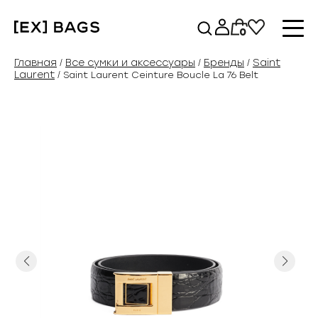
Перейти
к
0
содержимому
Главная
Все сумки и аксессуары
Бренды
Saint
/
/
/
Laurent
/ Saint Laurent Ceinture Boucle La 76 Belt
Previous
Next