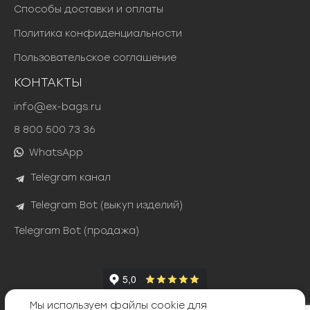
Способы доставки и оплаты
Политика конфиденциальности
Пользовательское соглашение
КОНТАКТЫ
info@ex-bags.ru
8 800 500 73 36
WhatsApp
Telegram канал
Telegram Bot (выкуп изделий)
Telegram Bot (продажа)
Мы используем файлы cookie для
Яндекс Сплит