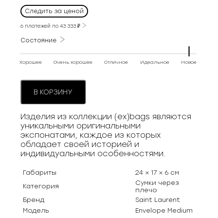
Следить за ценой
6 платежей по
43 333
₽
Состояние
Хорошее
Очень хорошее
Отличное
Идеальное
Новое
В КОРЗИНУ
Изделия из коллекции (ex)bags являются
уникальными оригинальными
экспонатами, каждое из которых
обладает своей историей и
индивидуальными особенностями.
Габариты
24 × 17 × 6 см
Сумки через
Категория
плечо
Бренд
Saint Laurent
Модель
Envelope Medium