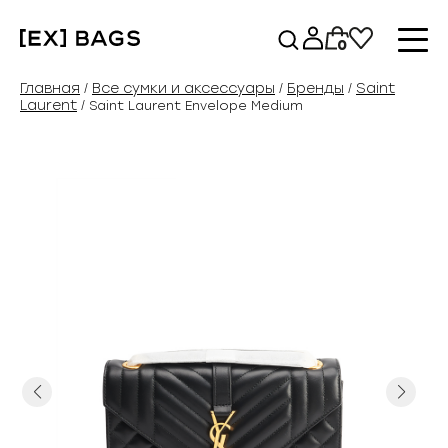
Перейти
к
0
содержимому
Главная
Все сумки и аксессуары
Бренды
Saint
/
/
/
Laurent
/ Saint Laurent Envelope Medium
Previous
Next