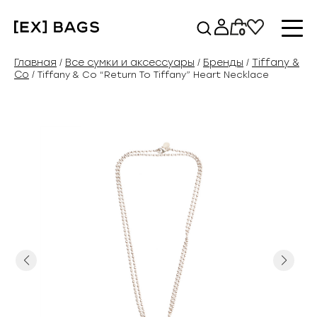
Перейти
к
0
содержимому
Главная
Все сумки и аксессуары
Бренды
Tiffany &
/
/
/
Co
/ Tiffany & Co “Return To Tiffany” Heart Necklace
Previous
Next