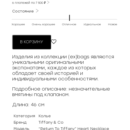
6 платежей по
7 500
₽
Состояние
Хорошее
Очень хорошее
Отличное
Идеальное
Новое
В КОРЗИНУ
Изделия из коллекции (ex)bags являются
уникальными оригинальными
экспонатами, каждое из которых
обладает своей историей и
индивидуальными особенностями.
Подробное описание: незначительные
вмятины под клапаном.
Длина: 46 см
Категория
Колье
Бренд
Tiffany & Co
Модель
“Return To Tiffany” Heart Necklace