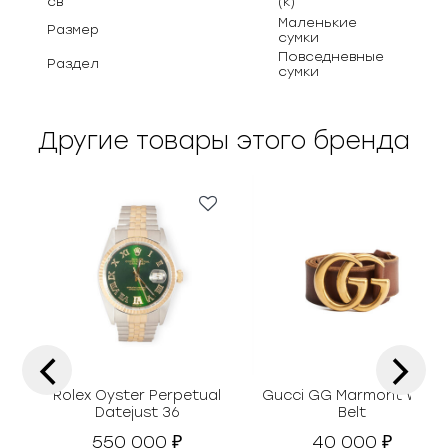
св
(к)
Маленькие
Размер
сумки
Повседневные
Раздел
сумки
Другие товары этого бренда
‹
›
Rolex Oyster Perpetual
Gucci GG Marmont Wide
Datejust 36
Belt
550 000
40 000
₽
₽