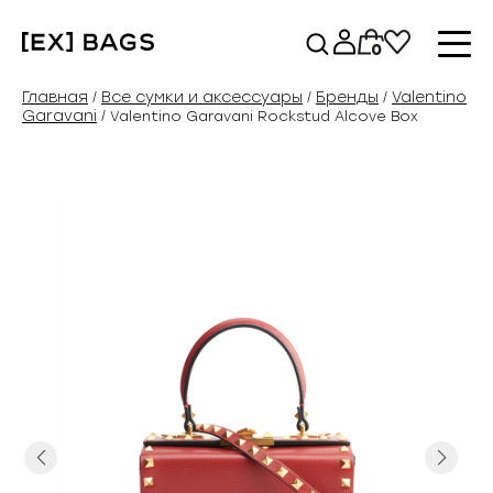
Перейти
к
0
содержимому
Главная
Все сумки и аксессуары
Бренды
Valentino
/
/
/
Garavani
/ Valentino Garavani Rockstud Alcove Box
Previous
Next