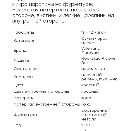
микро царапины на фурнитуре;
маленькая потертость на внешней
стороне; вмятины и легкие царапины на
внутренней стороне.
Габариты
19 × 12 × 8 см
Сумки через
Категория
плечо
Valentino
Бренд
Garavani
Rockstud Alcove
Модель
Box
Состояние
идеальное
плечевой
Комплект
ремень, пыльник
Цвет
красный
Цвет внутренней стороны
красный
Материал
кожа
Материал внутренней стороны
кожа
состаренный
Фурнитура
золотистый
металл
Год
2021