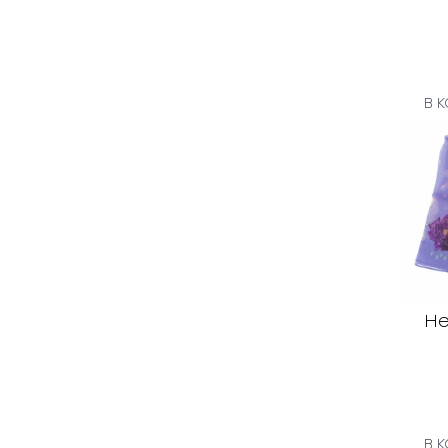
В 
He
В 