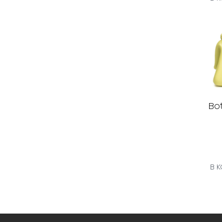
Bo
В 
Herme