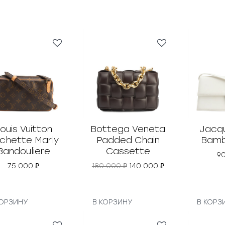
ouis Vuitton
Bottega Veneta
Jacq
chette Marly
Padded Chain
Bamb
Bandouliere
Cassette
9
П
Т
75 000
₽
180 000
₽
140 000
₽
е
е
р
к
в
у
о
щ
КОРЗИНУ
В КОРЗИНУ
В КОРЗ
н
а
а
я
ч
ц