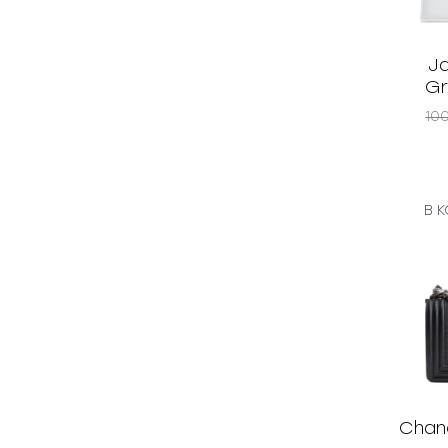
J
Gr
10
В 
Chane