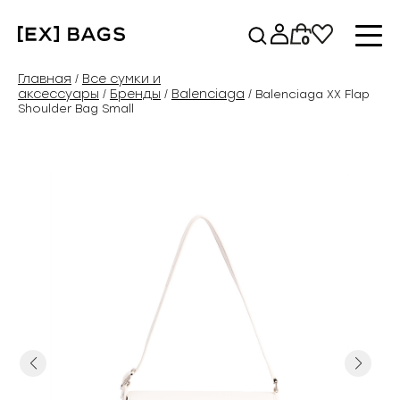
Перейти
к
0
содержимому
Главная
Все сумки и
/
аксессуары
Бренды
Balenciaga
/
/
/ Balenciaga XX Flap
Shoulder Bag Small
Previous
Next