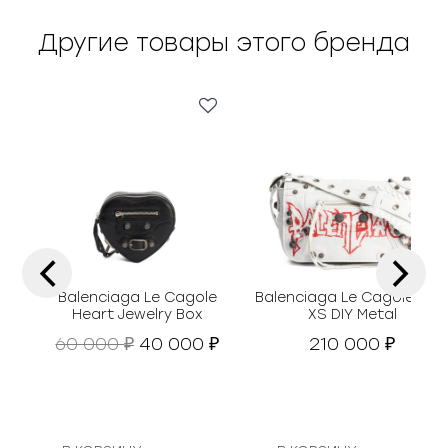
Другие товары этого бренда
‹
›
Balenciaga Le Cagole
Balenciaga Le Cagole Fla
Heart Jewelry Box
XS DIY Metal
П
Т
60 000
40 000
210 000
₽
₽
₽
е
е
р
к
в
у
о
щ