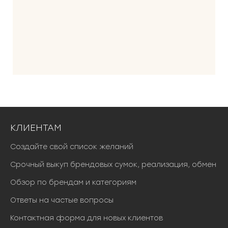
л
а
6
0
0
0
0
₽
.
КЛИЕНТАМ
Создайте свой список желаний
Срочный выкуп брендовых сумок, реализация, обмен
Обзор по брендам и категориям
Ответы на частые вопросы
Контактная форма для новых клиентов