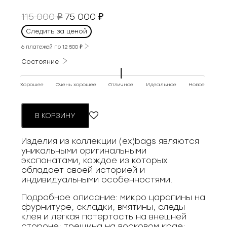
Первоначальная
Текущая
115 000
75 000
₽
₽
цена
цена:
Следить за ценой
составляла
75
115
6 платежей по
12 500
₽
000 ₽.
000 ₽.
Состояние
Хорошее
Очень хорошее
Отличное
Идеальное
Новое
В КОРЗИНУ
Изделия из коллекции (ex)bags являются
уникальными оригинальными
экспонатами, каждое из которых
обладает своей историей и
индивидуальными особенностями.
Подробное описание: микро царапины на
фурнитуре; складки, вмятины, следы
клея и легкая потертость на внешней
стороне; трещина на восковом крае;