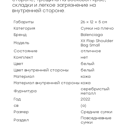
складки и легкое загрязнение на
внутренней стороне.
Габариты
26 × 12 × 5 см
Категория
Сумки на плечо
Бренд
Balenciaga
XX Flap Shoulder
Модель
Bag Small
Состояние
отличное
Комплект
нет
Цвет
белый
Цвет внутренней стороны
белый
Материал
кожа
Материал внутренней стороны
кожа
серебристый
Фурнитура
металл
Год
2022
св
(а)
Размер
Средние сумки
Повседневные
Раздел
сумки