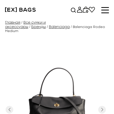
Перейти
к
0
содержимому
Главная
Все сумки и
/
аксессуары
Бренды
Balenciaga
/
/
/ Balenciaga Rodeo
Medium
Previous
Next