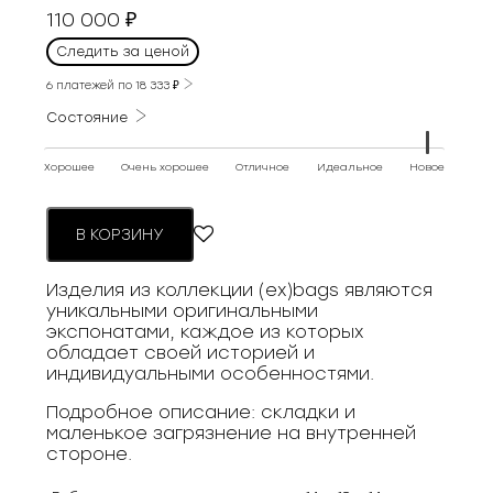
110 000
₽
Следить за ценой
6 платежей по
18 333
₽
Состояние
Хорошее
Очень хорошее
Отличное
Идеальное
Новое
В КОРЗИНУ
Изделия из коллекции (ex)bags являются
уникальными оригинальными
экспонатами, каждое из которых
обладает своей историей и
индивидуальными особенностями.
Подробное описание: складки и
маленькое загрязнение на внутренней
стороне.