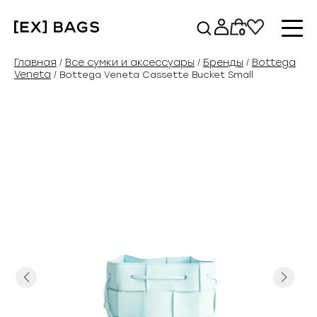
Перейти
к
0
содержимому
Главная
Все сумки и аксессуары
Бренды
Bottega
/
/
/
Veneta
/ Bottega Veneta Cassette Bucket Small
Previous
Next