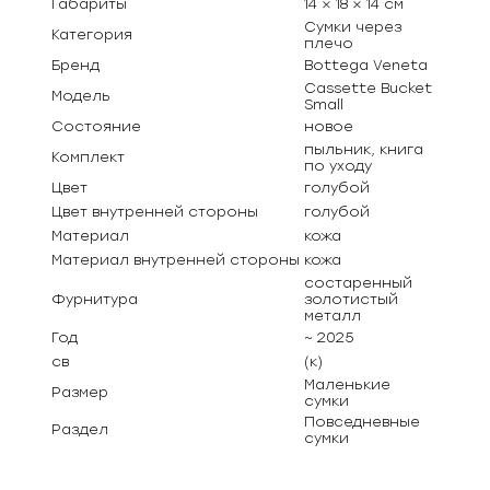
Габариты
14 × 18 × 14 см
Сумки через
Категория
плечо
Бренд
Bottega Veneta
Cassette Bucket
Модель
Small
Состояние
новое
пыльник, книга
Комплект
по уходу
Цвет
голубой
Цвет внутренней стороны
голубой
Материал
кожа
Материал внутренней стороны
кожа
состаренный
Фурнитура
золотистый
металл
Год
~ 2025
св
(к)
Маленькие
Размер
сумки
Повседневные
Раздел
сумки