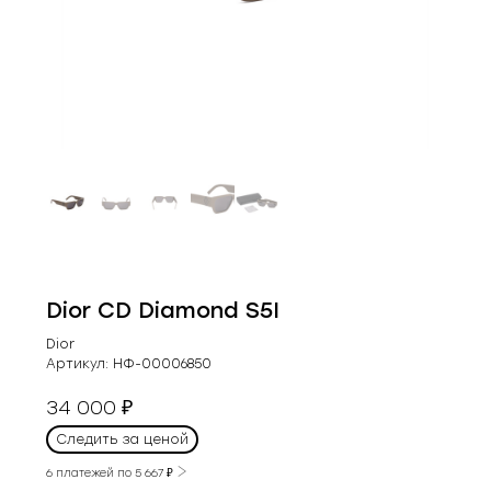
Dior CD Diamond S5I
Dior
Артикул:
НФ-00006850
34 000
₽
Следить за ценой
6 платежей по
5 667
₽