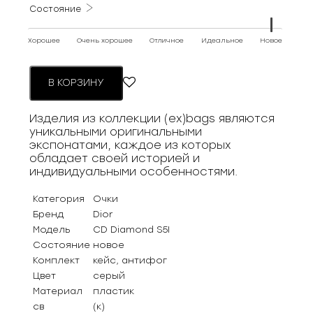
Состояние
Хорошее
Очень хорошее
Отличное
Идеальное
Новое
В КОРЗИНУ
Изделия из коллекции (ex)bags являются
уникальными оригинальными
экспонатами, каждое из которых
обладает своей историей и
индивидуальными особенностями.
Категория
Очки
Бренд
Dior
Модель
CD Diamond S5I
Состояние
новое
Комплект
кейс, антифог
Цвет
серый
Материал
пластик
св
(к)