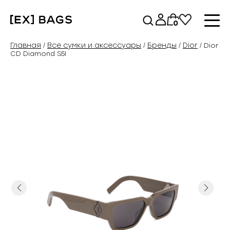
Перейти
к
0
содержимому
Главная
Все сумки и аксессуары
Бренды
Dior
/
/
/
/ Dior
CD Diamond S5I
Previous
Next