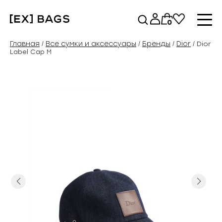
Перейти
к
0
содержимому
Главная
Все сумки и аксессуары
Бренды
Dior
/
/
/
/ Dior
Label Cap M
Previous
Next