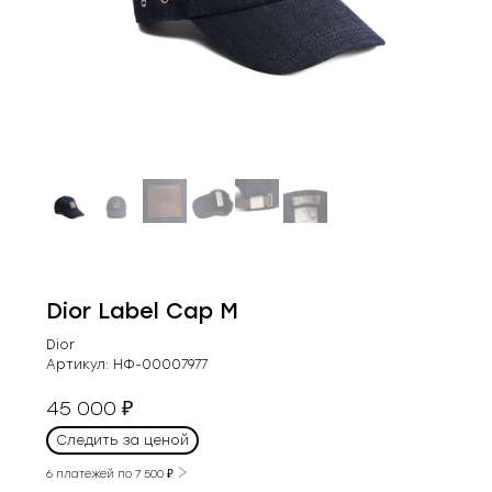
Dior Label Cap M
Dior
Артикул:
НФ-00007977
45 000
₽
Следить за ценой
6 платежей по
7 500
₽