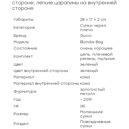
стороне; легкие царапины на внутренней
стороне.
Габариты
28 × 17 × 2 см
Сумки через
Категория
плечо
Бренд
Gucci
Модель
Blondie Bag
Состояние
очень хорошее
цепь, плечевой
Комплект
ремень, пыльник
Цвет
зеленый
Цвет внутренней стороны
зеленый
Материал
кожа
Материал внутренней стороны
кожа
золотистый
Фурнитура
металл
Год
~ 2019
св
(в)
Маленькие
Размер
сумки
Повседневные
Раздел
сумки