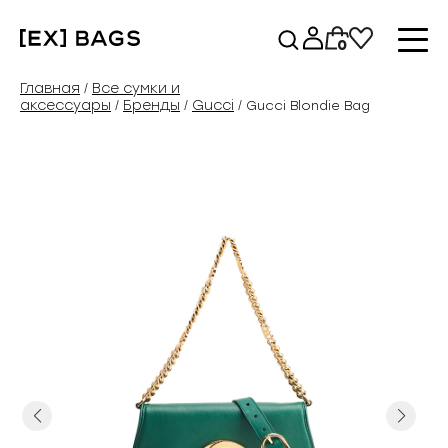
Перейти
к
0
содержимому
Главная
Все сумки и
/
аксессуары
Бренды
Gucci
/
/
/ Gucci Blondie Bag
Previous
Next