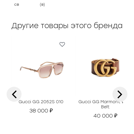
св
(в)
Другие товары этого бренда
‹
›
Gucci GG 2052S 010
Gucci GG Marmont Wide
Belt
38 000
₽
40 000
₽