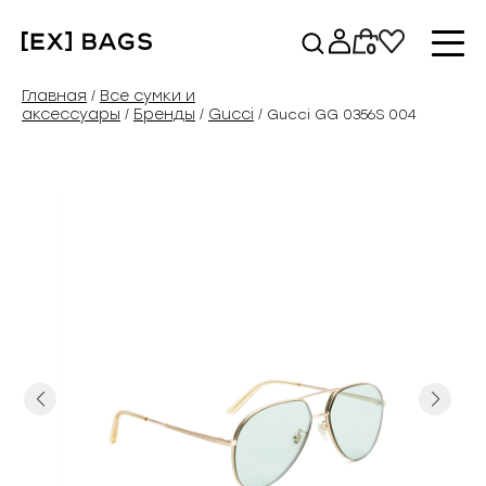
Перейти
к
0
содержимому
Главная
Все сумки и
/
аксессуары
Бренды
Gucci
/
/
/ Gucci GG 0356S 004
Previous
Next