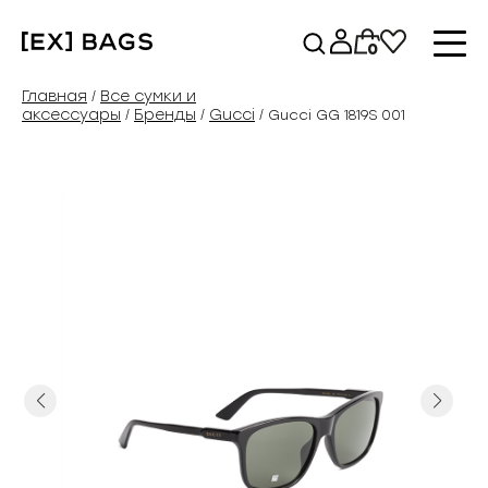
Перейти
к
0
содержимому
Главная
Все сумки и
/
аксессуары
Бренды
Gucci
/
/
/ Gucci GG 1819S 001
Previous
Next