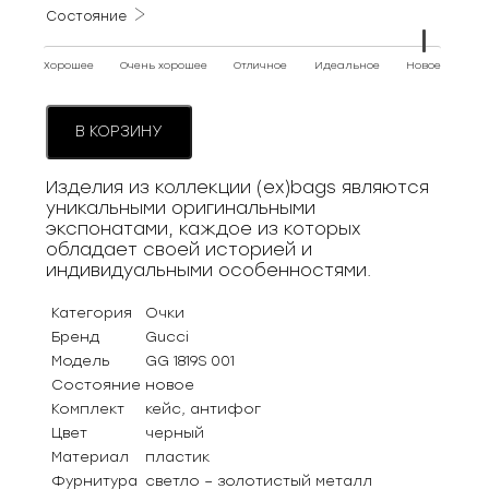
Состояние
Хорошее
Очень хорошее
Отличное
Идеальное
Новое
В КОРЗИНУ
Изделия из коллекции (ex)bags являются
уникальными оригинальными
экспонатами, каждое из которых
обладает своей историей и
индивидуальными особенностями.
Категория
Очки
Бренд
Gucci
Модель
GG 1819S 001
Состояние
новое
Комплект
кейс, антифог
Цвет
черный
Материал
пластик
Фурнитура
светло – золотистый металл