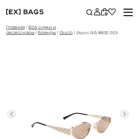
Перейти
к
0
содержимому
Главная
Все сумки и
/
аксессуары
Бренды
Gucci
/
/
/ Gucci GG 1853S 003
Previous
Next