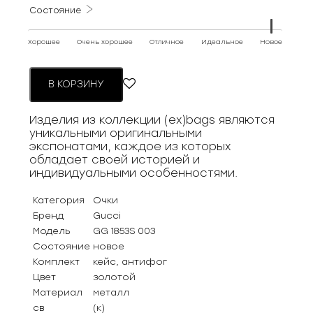
Состояние
Хорошее
Очень хорошее
Отличное
Идеальное
Новое
В КОРЗИНУ
Изделия из коллекции (ex)bags являются
уникальными оригинальными
экспонатами, каждое из которых
обладает своей историей и
индивидуальными особенностями.
Категория
Очки
Бренд
Gucci
Модель
GG 1853S 003
Состояние
новое
Комплект
кейс, антифог
Цвет
золотой
Материал
металл
св
(к)