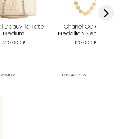
›
l Deauville Tote
Chanel СС Coin
Cha
Medium
Medallion Necklace
420 000
₽
120 000
₽
1
ОРЗИНУ
В КОРЗИНУ
В