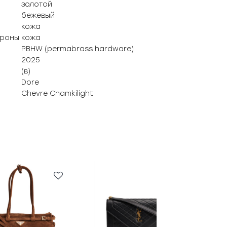
золотой
бежевый
кожа
ороны
кожа
PBHW (permabrass hardware)
2025
(в)
Dore
Chevre Chamkilight