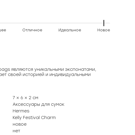
шее
Отличное
Идеальное
Новое
)bags являются уникальными экспонатами,
ает своей историей и индивидуальными
7 × 6 × 2 см
Аксессуары для сумок
Hermes
Kelly Festival Charm
новое
нет