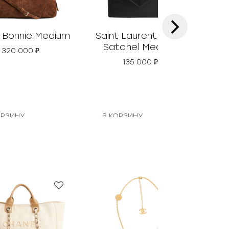
›
 Bonnie Medium
Saint Laurent Gaby
Gu
Satchel Medium
320 000
₽
135 000
₽
ОРЗИНУ
В КОРЗИНУ
В