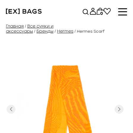
Перейти
к
0
содержимому
Главная
Все сумки и
/
аксессуары
Бренды
Hermes
/
/
/ Hermes Scarf
Previous
Next