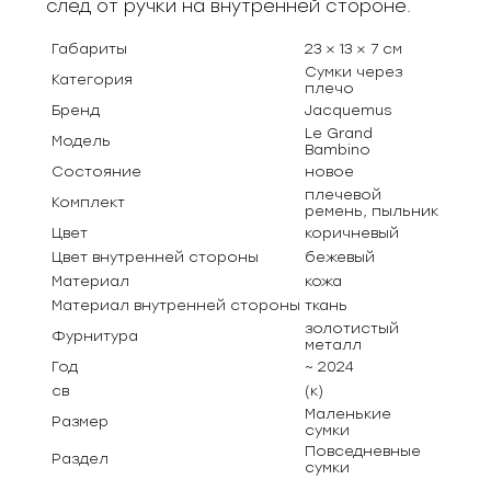
след от ручки на внутренней стороне.
Габариты
23 × 13 × 7 см
Сумки через
Категория
плечо
Бренд
Jacquemus
Le Grand
Модель
Bambino
Состояние
новое
плечевой
Комплект
ремень, пыльник
Цвет
коричневый
Цвет внутренней стороны
бежевый
Материал
кожа
Материал внутренней стороны
ткань
золотистый
Фурнитура
металл
Год
~ 2024
св
(к)
Маленькие
Размер
сумки
Повседневные
Раздел
сумки