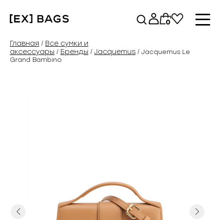
Перейти
к
0
содержимому
Главная
Все сумки и
/
аксессуары
Бренды
Jacquemus
/
/
/ Jacquemus Le
Grand Bambino
Previous
Next