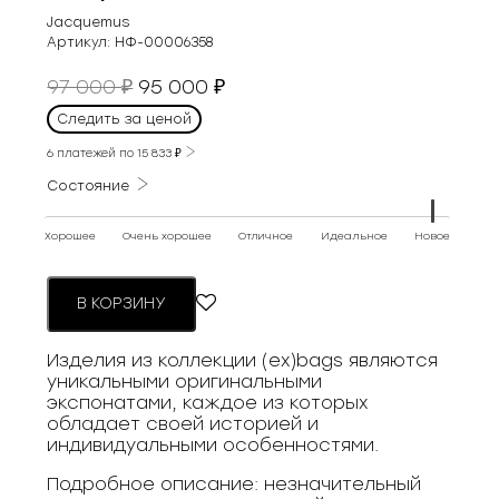
Jacquemus
Артикул:
НФ-00006358
Первоначальная
Текущая
97 000
95 000
₽
₽
цена
цена:
Следить за ценой
составляла
95
97
6 платежей по
15 833
₽
000 ₽.
000 ₽.
Состояние
Хорошее
Очень хорошее
Отличное
Идеальное
Новое
В КОРЗИНУ
Изделия из коллекции (ex)bags являются
уникальными оригинальными
экспонатами, каждое из которых
обладает своей историей и
индивидуальными особенностями.
Подробное описание: незначительный