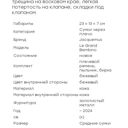
трещина на восковом крае; легкая
потертость на клапане; cкладки под
клапаном.
Габариты
23 × 13 × 7 см
Сумки через
Категория
плечо
Бренд
Jacquemus
Le Grand
Модель
Bambino
Состояние
новое
плечевой
Комплект
ремень,
пыльник, бирка
Цвет
бежевый
Цвет внутренней стороны
бежевый
Материал
кожа
Материал внутренней стороны
кожа
золотистый
Фурнитура
металл
Год
~ 2024
св
(к)
Размер
Средние сумки