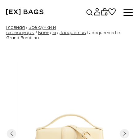
Перейти
к
0
содержимому
Главная
Все сумки и
/
аксессуары
Бренды
Jacquemus
/
/
/ Jacquemus Le
Grand Bambino
Previous
Next