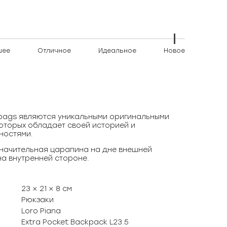
шее
Отличное
Идеальное
Новое
)bags являются уникальными оригинальными
оторых обладает своей историей и
ностями.
начительная царапина на дне внешней
на внутренней стороне.
23 × 21 × 8 см
Рюкзаки
Loro Piana
Extra Pocket Backpack L23.5