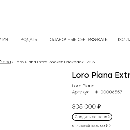
ЕЛИЯ
ПРОДАТЬ
ПОДАРОЧНЫЕ СЕРТИФИКАТЫ
КОЛЛ
Piana
/ Loro Piana Extra Pocket Backpack L23.5
Loro Piana Ext
Loro Piana
Артикул:
НФ-00006557
305 000
₽
Следить за ценой
6 платежей по
50 833
₽