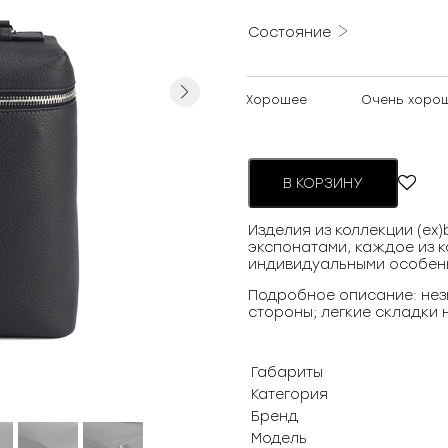
Состояние
Next
Хорошее
Очень хоро
В КОРЗИНУ
Изделия из коллекции (ex
экспонатами, каждое из к
индивидуальными особен
Подробное описание: нез
стороны; легкие складки 
Габариты
Категория
Бренд
Модель