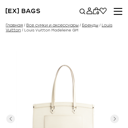
Перейти
к
0
содержимому
Главная
Все сумки и аксессуары
Бренды
Louis
/
/
/
Vuitton
/ Louis Vuitton Madeleine GM
Previous
Next