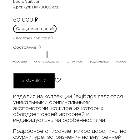
Louis Vuitton
Артикул:
НФ-00007656
50 000
₽
Следить за ценой
6 платежей по
8 333
₽
Состояние
Хорошее
Очень хорошее
Отличное
Идеальное
Новое
В КОРЗИНУ
Изделия из коллекции (ex)bags являются
уникальными оригинальными
экспонатами, каждое из которых
обладает своей историей и
индивидуальными особенностями.
Подробное описание: микро царапины на
фурнитуре; загрязнения на внутренней